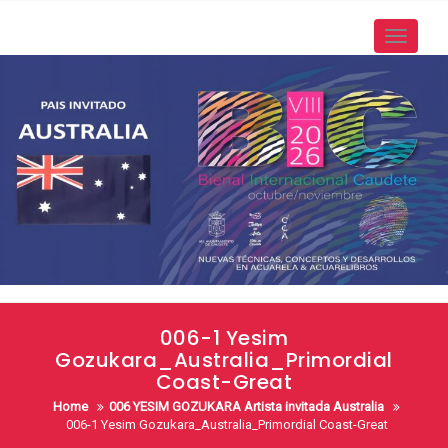
Skip
to
Toggle
content
navigati
006-1 Yesim
Gozukara_Australia_Primordial
Coast-Great
Home
006 YESIM GOZUKARA Artista invitada Australia
006-1 Yesim Gozukara_Australia_Primordial Coast-Great