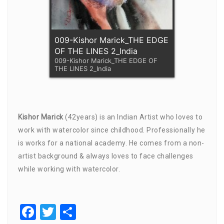
009-Kishor Marick_THE EDGE
OF THE LINES 2_India
009-Kishor Marick_THE EDGE OF
THE LINES 2_India
Kishor Marick
(42years) is an Indian Artist who loves to
work with watercolor since childhood. Professionally he
is works for a national academy. He comes from a non-
artist background & always loves to face challenges
while working with watercolor.
Facebook
Twitter
Compartir