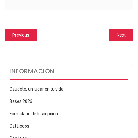
Navegación
Previous
Next
Previous
Next
de
post:
post:
entradas
INFORMACIÓN
Caudete, un lugar en tu vida
Bases 2026
Formulario de Inscripción
Catálogos