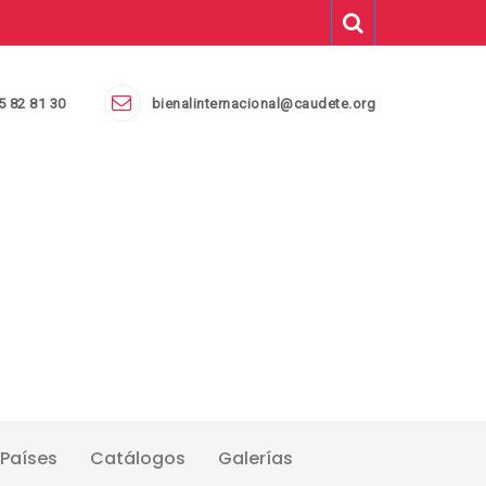
5 82 81 30
bienalinternacional@caudete.org
Países
Catálogos
Galerías