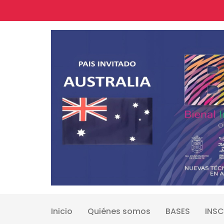
Skip
to
content
Inicio
Quiénes somos
BASES
INSC