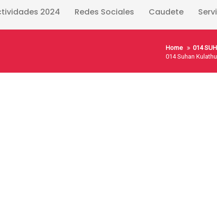
ctividades 2024
Redes Sociales
Caudete
Serv
Home
014 SUH
014 Suhan Kulath