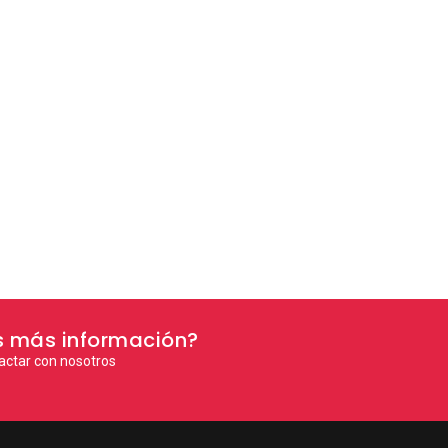
s más información?
actar con nosotros