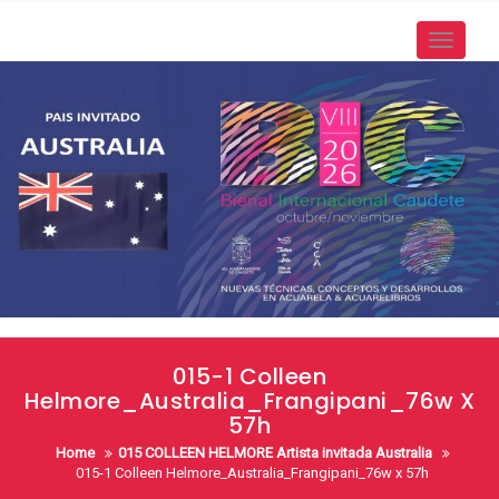
Skip
to
Toggle
content
navigati
015-1 Colleen
Helmore_Australia_Frangipani_76w X
57h
Home
015 COLLEEN HELMORE Artista invitada Australia
015-1 Colleen Helmore_Australia_Frangipani_76w x 57h