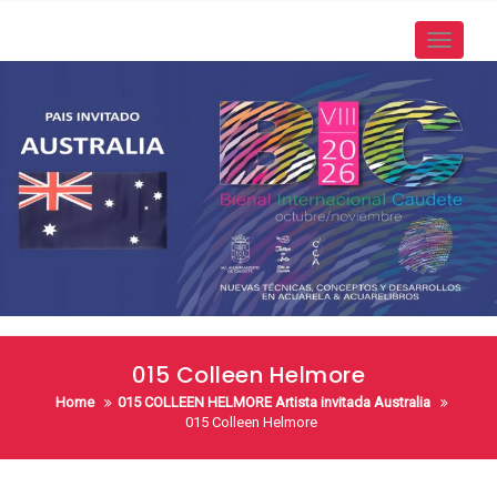
Skip
to
Toggle
content
navigati
015 Colleen Helmore
Home
015 COLLEEN HELMORE Artista invitada Australia
015 Colleen Helmore