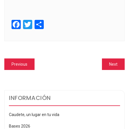
Facebook
Twitter
Compartir
Navegación
Previous
Next
Previous
Next
de
post:
post:
entradas
INFORMACIÓN
Caudete, un lugar en tu vida
Bases 2026