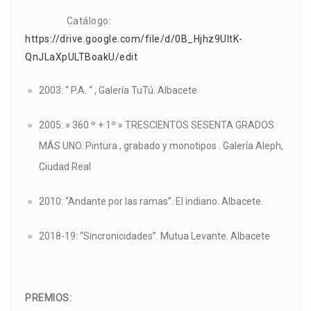
Catálogo:
https://drive.google.com/file/d/0B_Hjhz9UltK-
QnJLaXpULTBoakU/edit
2003: “ P.A. “ , Galería TuTú. Albacete
2005: » 360 º + 1º » TRESCIENTOS SESENTA GRADOS
MÁS UNO. Pintura , grabado y monotipos . Galería Aleph,
Ciudad Real
2010: “Andante por las ramas”. El indiano. Albacete.
2018-19: “Sincronicidades”. Mutua Levante. Albacete
PREMIOS: