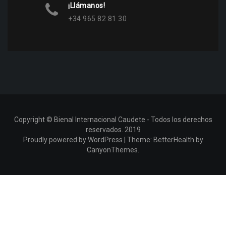
¡Llámanos!
+34 965 82 81 30
Copyright © Bienal Internacional Caudete - Todos los derechos
reservados. 2019
Proudly powered by WordPress
|
Theme:
BetterHealth
by
CanyonThemes
.