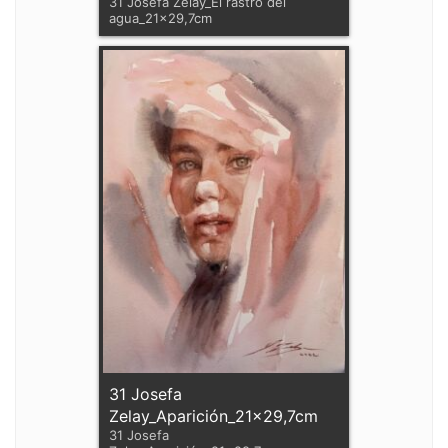
31 Josefa Zelay_El rastro del
agua_21x29,7cm
31 Josefa
Zelay_Aparición_21x29,7cm
31 Josefa