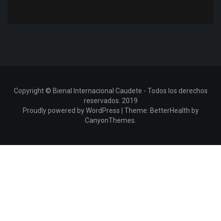
Copyright © Bienal Internacional Caudete - Todos los derechos
reservados. 2019
Proudly powered by WordPress
|
Theme:
BetterHealth
by
CanyonThemes
.