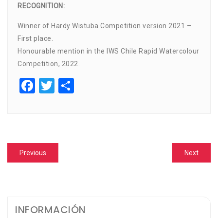
RECOGNITION:
Winner of Hardy Wistuba Competition version 2021 –
First place.
Honourable mention in the IWS Chile Rapid Watercolour
Competition, 2022.
Facebook
Twitter
Compartir
Navegación
Previous
Next
Previous
Next
de
post:
post:
entradas
INFORMACIÓN