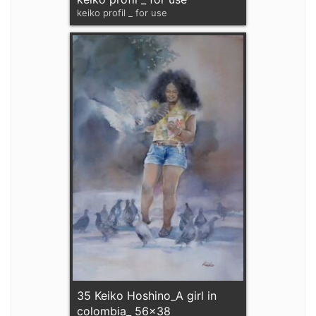
keiko profil _ for use
35 Keiko Hoshino_A girl in
colombia_ 56x38