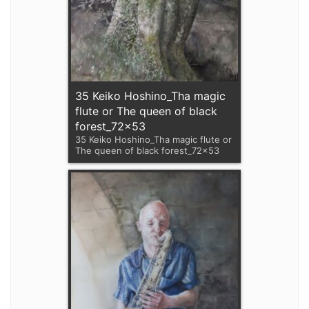
35 Keiko Hoshino_Tha magic
flute or The queen of black
forest_72x53
35 Keiko Hoshino_Tha magic flute or
The queen of black forest_72x53