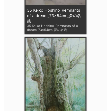
35 Keiko Hoshino_Remnants
of a dream_73x54cm_夢の名
残
35 Keiko Hoshino_Remnants of a
dream_73x54cm_夢の名残