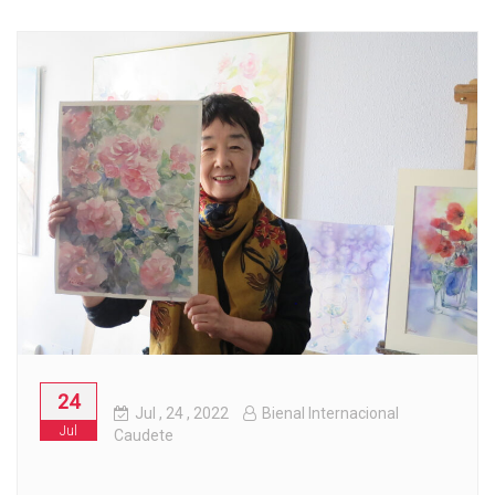
24
Jul
, 24 ,
2022
Bienal Internacional
Jul
Caudete