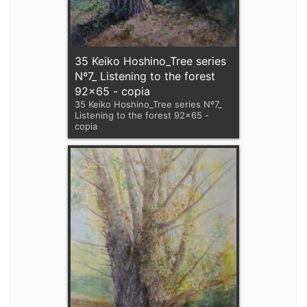
35 Keiko Hoshino_Tree series
Nº7_ Listening to the forest
92x65 - copia
35 Keiko Hoshino_Tree series Nº7_
Listening to the forest 92x65 -
copia