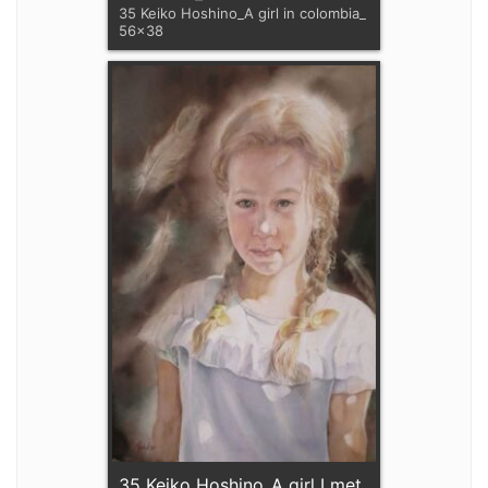
35 Keiko Hoshino_A girl in colombia_
56x38
35 Keiko Hoshino_A girl I met