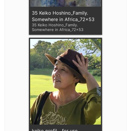
35 Keiko Hoshino_Family.
Somewhere in Africa_72x53
35 Keiko Hoshino_Family.
Somewhere in Africa_72x53
keiko profil _ for use