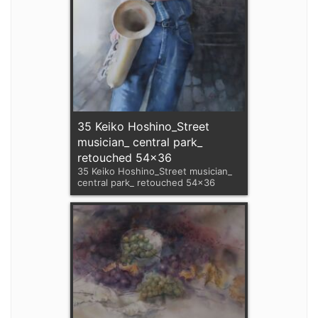
35 Keiko Hoshino_Street
musician_ central park_
retouched 54x36
35 Keiko Hoshino_Street musician_
central park_ retouched 54x36