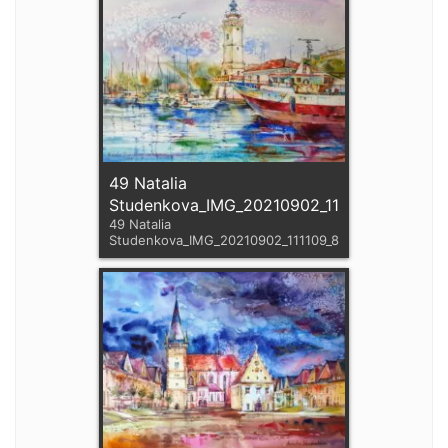
49 Natalia
Studenkova_IMG_20210902_111109_830
49 Natalia
Studenkova_IMG_20210902_111109_830