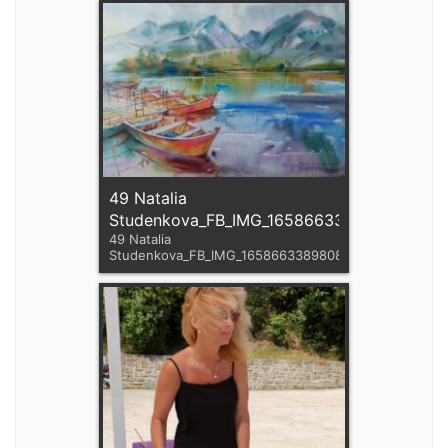
49 Natalia
Studenkova_FB_IMG_1658663389808
49 Natalia
Studenkova_FB_IMG_1658663389808