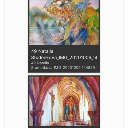
49 Natalia
Studenkova_IMG_20201009_144829_797
49 Natalia
Studenkova_IMG_20201009_144829_797