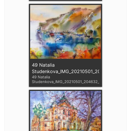
49 Natalia
Studenkova_IMG_20210501_204632_906
49 Natalia
Studenkova_IMG_20210501_204632_906