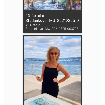
49 Natalia
Studenkova_IMG_20210305_093708_377
49 Natalia
Studenkova_IMG_20210305_093708_377