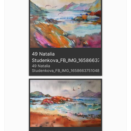
49 Natalia
Studenkova_FB_IMG_1658663751048
49 Natalia
Studenkova_FB_IMG_1658663751048