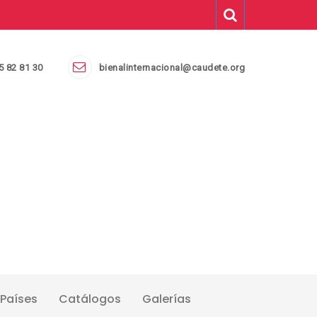
5 82 81 30
bienalinternacional@caudete.org
Países
Catálogos
Galerías