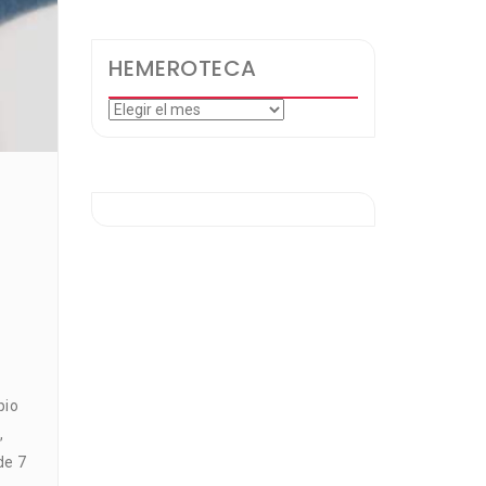
HEMEROTECA
Hemeroteca
pio
,
de 7