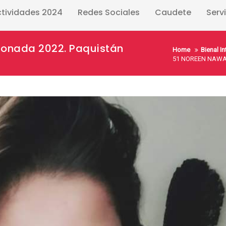
ctividades 2024
Redes Sociales
Caudete
Serv
ionada 2022. Paquistán
Home
Bienal I
51 NOREEN NAWAB.