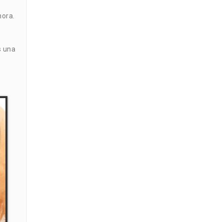
hora.
s una