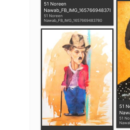
51 Noreen
Nawab_FB_IMG_1657669483780
51 Noreen
Nawab_FB_IMG_1657669483780
51 N
Naw
51 No
Nawa