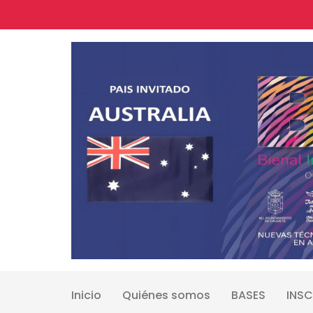
Skip
to
content
Inicio
Quiénes somos
BASES
INSC