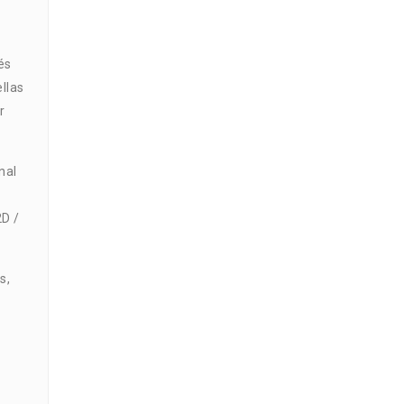
és
llas
r
nal
2D /
s,