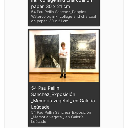
ink, collage and charcoal on
paper. 30 x 21 cm
54 Pau Pellin Sanchez_Poppies.
Watercolor, ink, collage and charcoal
on paper. 30 x 21 cm
54 Pau Pellin
Sanchez_Exposición
_Memoria vegetal_ en Galería
Leúcade
54 Pau Pellin Sanchez_Exposición
_Memoria vegetal_ en Galería
Leúcade