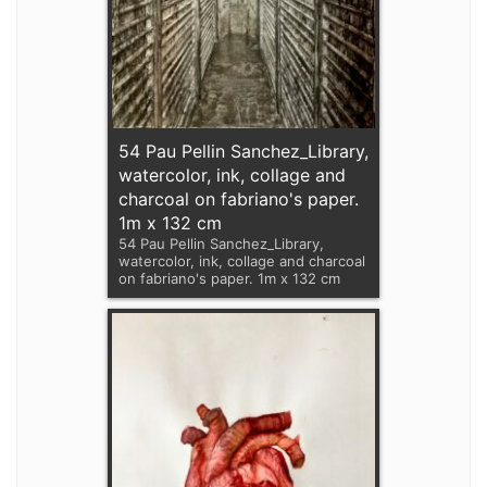
54 Pau Pellin Sanchez_Library,
watercolor, ink, collage and
charcoal on fabriano's paper.
1m x 132 cm
54 Pau Pellin Sanchez_Library,
watercolor, ink, collage and charcoal
on fabriano's paper. 1m x 132 cm