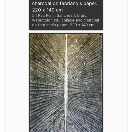
charcoal on fabriano's paper.
220 x 140 cm
54 Pau Pellin Sanchez_Library,
watercolor, ink, collage and charcoal
on fabriano's paper. 220 x 140 cm