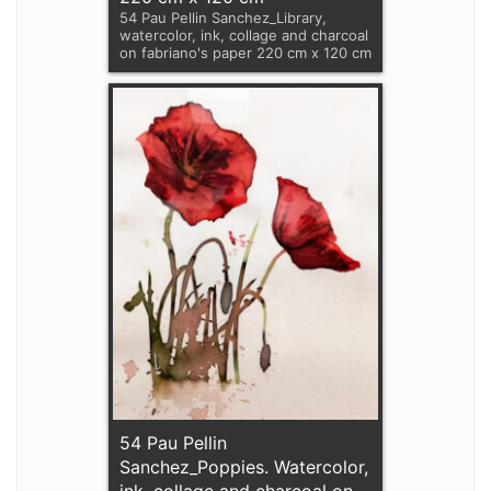
54 Pau Pellin Sanchez_Library,
watercolor, ink, collage and charcoal
on fabriano's paper 220 cm x 120 cm
54 Pau Pellin
Sanchez_Poppies. Watercolor,