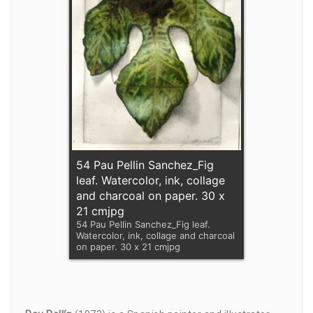
54 Pau Pellin Sanchez_Fig
leaf. Watercolor, ink, collage
and charcoal on paper. 30 x
21 cmjpg
54 Pau Pellin Sanchez_Fig leaf.
Watercolor, ink, collage and charcoal
on paper. 30 x 21 cmjpg