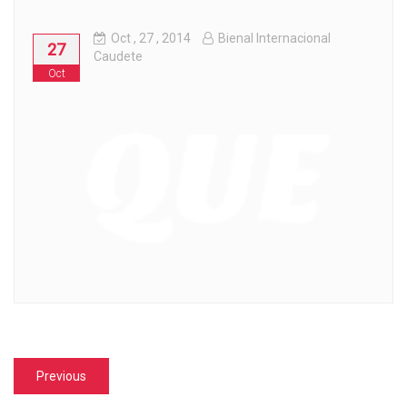
Oct
, 27 ,
2014
Bienal Internacional
27
Caudete
Oct
Navegación
Previous
Previous
de
post: