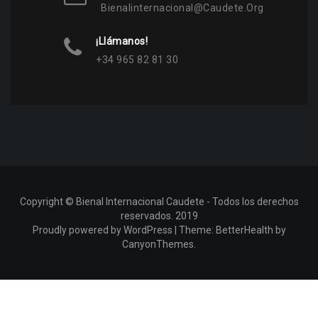
Bienalinternacional@caudete.org
¡Llámanos!
+34 965 82 81 30
Copyright © Bienal Internacional Caudete - Todos los derechos
reservados. 2019
Proudly powered by WordPress
|
Theme:
BetterHealth
by
CanyonThemes
.