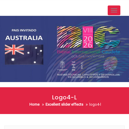
Skip
to
Toggle
content
navigati
Logo4-L
Home
Excellent slider effects
logo4-l