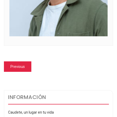
Navegación
Previous
Previous
de
post:
entradas
INFORMACIÓN
Caudete, un lugar en tu vida