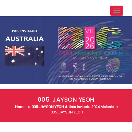
Skip
to
Toggle
content
navigati
005. JAYSON YEOH
Home
005. JAYSON YEOH Artista invitado 2024 Malasia
005. JAYSON YEOH