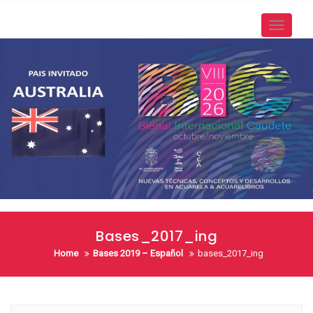
Skip
to
Toggle
content
navigati
Bases_2017_ing
Home
Bases 2019 – Español
bases_2017_ing