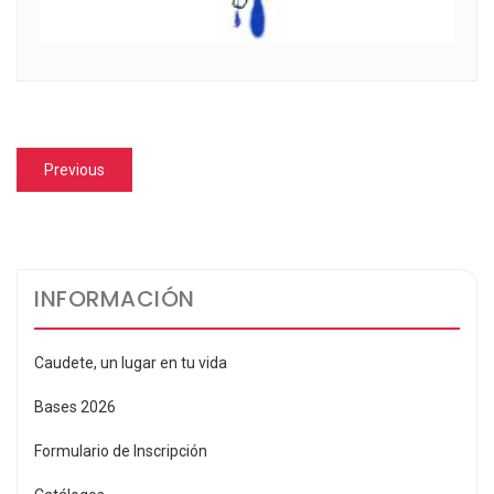
Navegación
Previous
Previous
de
post:
entradas
INFORMACIÓN
Caudete, un lugar en tu vida
Bases 2026
Formulario de Inscripción