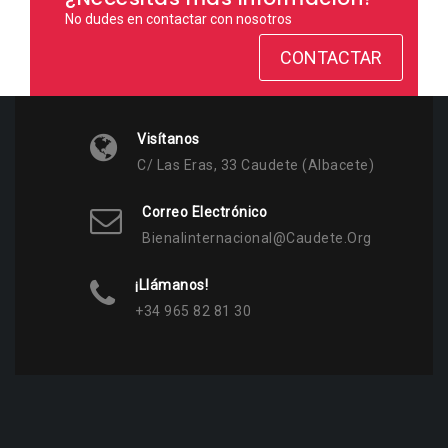
No dudes en contactar con nosotros
CONTACTAR
Visítanos
C/ Las Eras, 33 Caudete (Albacete)
Correo Electrónico
Bienalinternacional@caudete.org
¡Llámanos!
+34 965 82 81 30