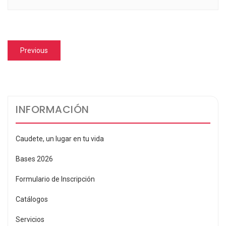
Navegación
Previous
Previous
de
post:
entradas
INFORMACIÓN
Caudete, un lugar en tu vida
Bases 2026
Formulario de Inscripción
Catálogos
Servicios