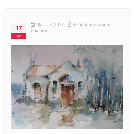
Mar
, 17 ,
2017
Bienal Internacional
17
Caudete
Mar