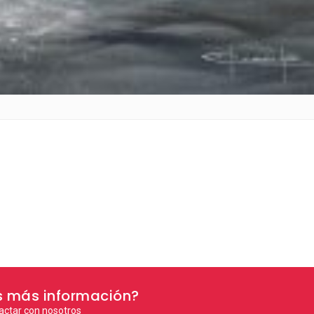
s más información?
actar con nosotros