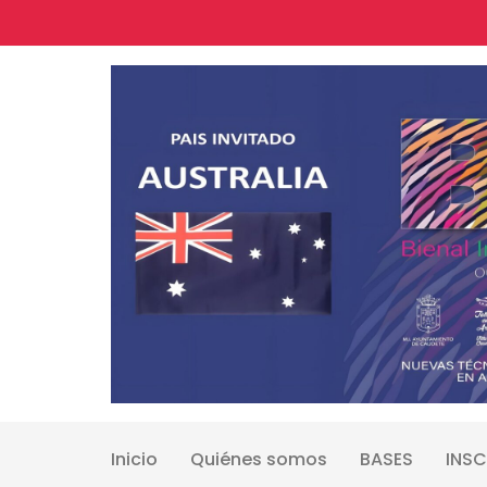
Skip
to
content
Inicio
Quiénes somos
BASES
INSC