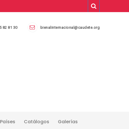
5 82 81 30
bienalinternacional@caudete.org
Países
Catálogos
Galerías