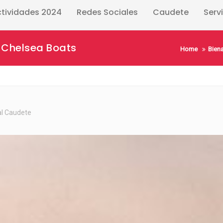
ctividades 2024
Redes Sociales
Caudete
Serv
 Chelsea Boats
Home
Biena
al Caudete