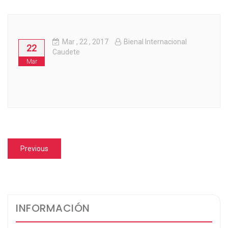
Mar
, 22 ,
2017
Bienal Internacional
22
Caudete
Mar
Navegación
Previous
Previous
de
post:
entradas
INFORMACIÓN