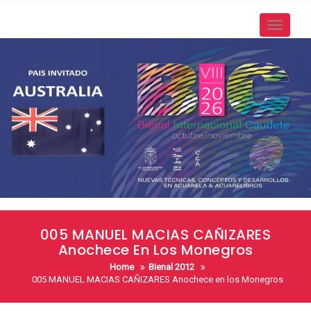
Skip
to
Toggle
content
navigati
005 MANUEL MACIAS CAÑIZARES
Anochece En Los Monegros
Home
Bienal 2012
005 MANUEL MACIAS CAÑIZARES Anochece en los Monegros