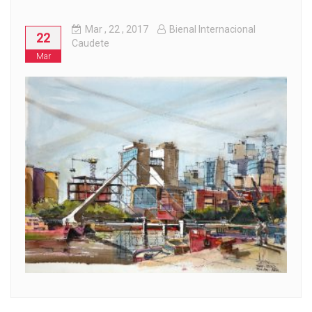
Mar
, 22 ,
2017
Bienal Internacional
22
Caudete
Mar