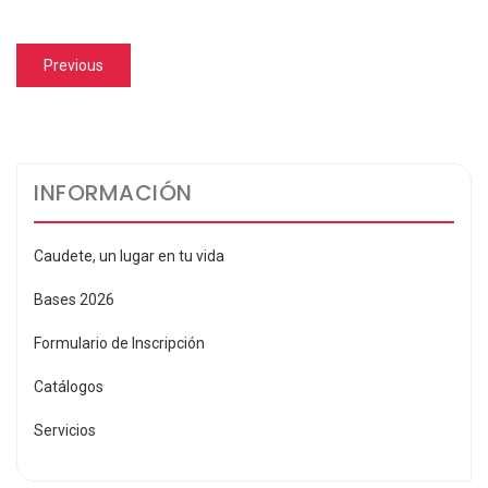
Navegación
Previous
Previous
de
post:
entradas
INFORMACIÓN
Caudete, un lugar en tu vida
Bases 2026
Formulario de Inscripción
Catálogos
Servicios