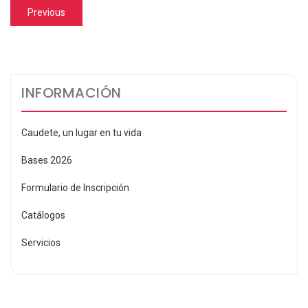
Navegación
Previous
Previous
de
post:
entradas
INFORMACIÓN
Caudete, un lugar en tu vida
Bases 2026
Formulario de Inscripción
Catálogos
Servicios