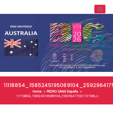
Skip
to
Toggle
content
navigati
11118854_1585245195089104_259296417
Home
PEDRO CANO España
11118854_1585245195089104_2592964175521131586_n