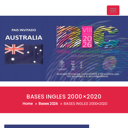
Skip
to
Toggle
content
navigati
BASES INGLES 2000×2020
Home
Bases 2026
BASES INGLES 2000×2020