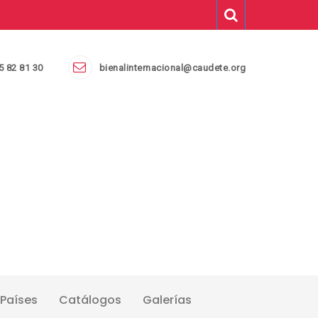
5 82 81 30
bienalinternacional@caudete.org
Países
Catálogos
Galerías