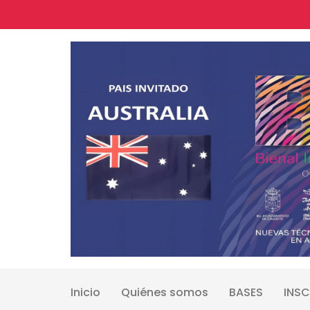
Skip
to
content
Inicio
Quiénes somos
BASES
INSC