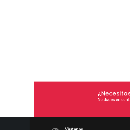
¿Necesita
No dudes en cont
Visítanos