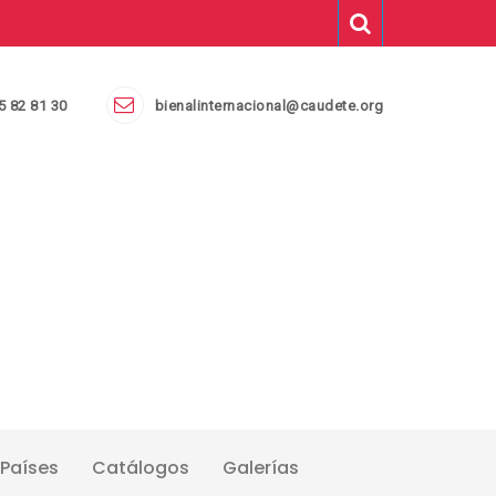
5 82 81 30
bienalinternacional@caudete.org
Países
Catálogos
Galerías