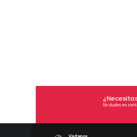
¿Necesita
No dudes en cont
Visítanos