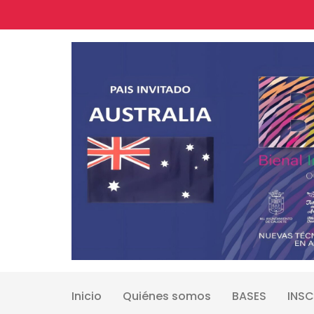
Skip
to
content
Inicio
Quiénes somos
BASES
INSC