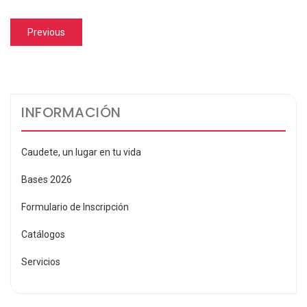
Navegación
Previous
Previous
de
post:
entradas
INFORMACIÓN
Caudete, un lugar en tu vida
Bases 2026
Formulario de Inscripción
Catálogos
Servicios