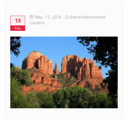
May
, 13 ,
2016
Bienal Internacional
13
Caudete
May