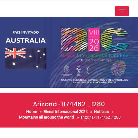
Skip
to
Toggle
content
navigati
Arizona-1174462_1280
Home
Bienal Internacional 2024
Noticias
Mountains all around the world
arizona-1174462_1280