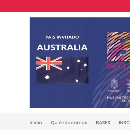
Skip
to
content
Inicio
Quiénes somos
BASES
INSC