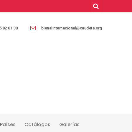
5 82 81 30
bienalinternacional@caudete.org
Países
Catálogos
Galerías