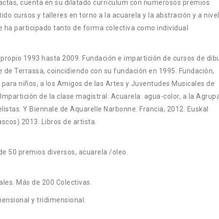
actas, cuenta en su dilatado curriculum con numerosos premios
do cursos y talleres en torno a la acuarela y la abstración y a nive
 ha participado tanto de forma colectiva como individual
er propio 1993 hasta 2009. Fundación e impartición de cursos de dibu
e de Terrassa, coincidiendo con su fundación en 1995. Fundación,
s para niños, a los Amigos de las Artes y Juventudes Musicales de
mpartición de la clase magistral: Acuarela: agua-color, a la Agrup
listas. Y Biennale de Aquarelle Narbonne. Francia, 2012. Euskal
scos) 2013. Libros de artista.
e 50 premios diversos, acuarela /oleo.
ales. Más de 200 Colectivas.
ensional y tridimensional.