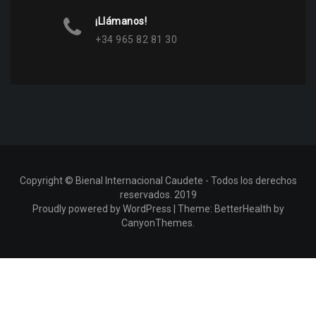
¡Llámanos!
+34 965 82 81 30
Copyright © Bienal Internacional Caudete - Todos los derechos
reservados. 2019
Proudly powered by WordPress
|
Theme:
BetterHealth
by
CanyonThemes
.