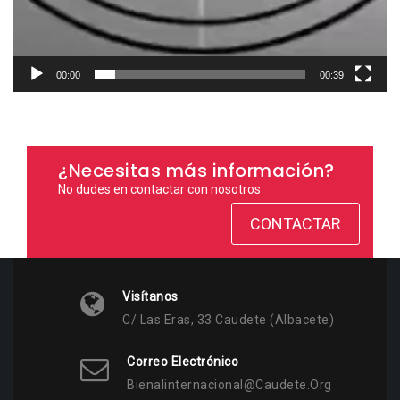
00:00
00:39
¿Necesitas más información?
No dudes en contactar con nosotros
CONTACTAR
Visítanos
C/ Las Eras, 33 Caudete (Albacete)
Correo Electrónico
Bienalinternacional@caudete.org