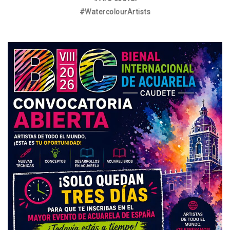
#WatercolourArtists